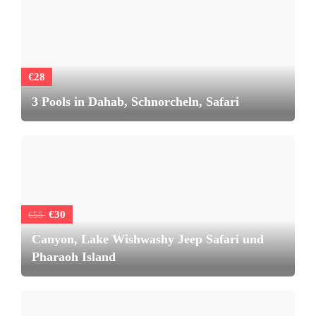
€28
3 Pools in Dahab, Schnorcheln, Safari
€30
€55
Canyon, Lake Wishwashy Jeep Safari und
Pharaoh Island