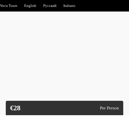
Vova Tours
English
Русский
Italiano
€28
Per Person