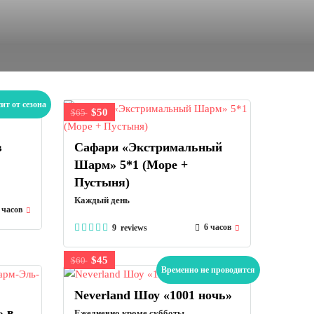
ит от сезона
$50
$65
в
Сафари «Экстримальный
Шарм» 5*1 (Море +
Пустыня)
Каждый день
 часов
6 часов
9 reviews
$45
$60
Временно не проводится
Neverland Шоу «1001 ночь»
» в
Ежедневно кроме субботы