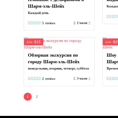
Шарм-эль-Шейх
Каждый
Каждый день
2 часов
5 reviews
$15
$2
$30
$30
Обзорная экскурсия по
Шоу 
городу Шарм-эль-Шейх
Шарм
понедельник, вторник, четверг, суббота
Времен
3 часов
2 reviews
1
2