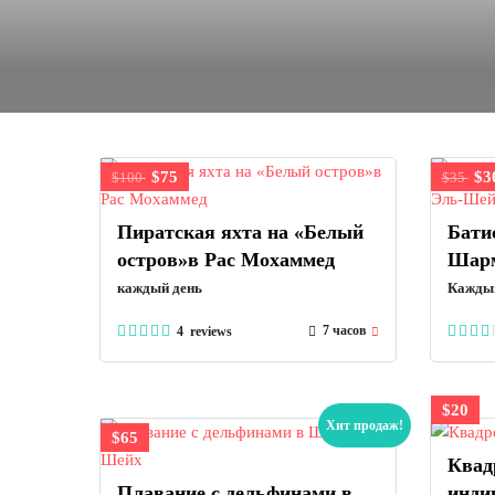
$75
$3
$100
$35
Пиратская яхта на «Белый
Бати
остров»в Рас Мохаммед
Шар
каждый день
Каждый
7 часов
4 reviews
$20
Хит продаж!
$65
Квад
Плавание с дельфинами в
инди