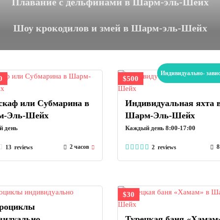
Плавание с дельфинами в Шарм-эль-Шейх
Шоу крокодилов и змей в Шарм-эль-Шейх
Индивидуально- завис
0
$500
скаф или Субмарина в
Индивидуальная яхта 
м-Эль-Шейх
Шарм-Эль-Шейх
 день
Каждый день 8:00-17:00
2 часов
8
13 reviews
2 reviews
$30
роциклы
видуально
Турецкая баня «Хамам